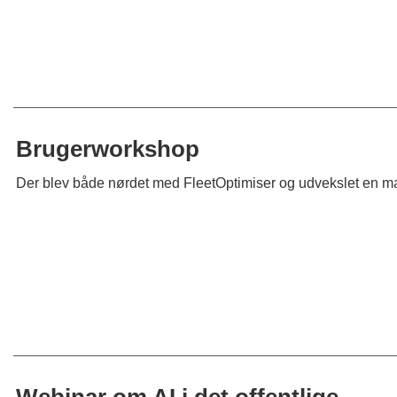
Brugerworkshop
Der blev både nørdet med FleetOptimiser og udvekslet en ma
Webinar om AI i det offentlige