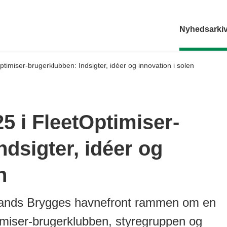
Nyhedsarki
ptimiser-brugerklubben: Indsigter, idéer og innovation i solen
5 i FleetOptimiser-
dsigter, idéer og
n
lands Brygges havnefront rammen om en
imiser-brugerklubben, styregruppen og