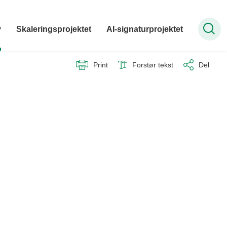
v
Skaleringsprojektet
AI-signaturprojektet
Print
Forstør tekst
Del