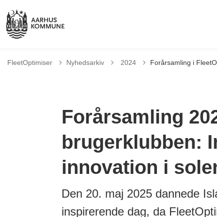
Tilbage til
FleetOptimiser
Nyhedsarkiv
2024
Forårsamling i FleetO
Forårsamling 202
brugerklubben: In
innovation i sole
Den 20. maj 2025 dannede Is
inspirerende dag, da FleetOpt