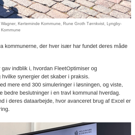
ch Wagner, Kerteminde Kommune, Rune Groth Tørnkvist, Lyngby-
rø Kommune
 fra kommunerne, der hver især har fundet deres måde
av indblik i, hvordan FleetOptimiser og
vilke synergier det skaber i praksis.
d mere end 300 simuleringer i løsningen, og viste,
fe bedre beslutninger i en travl kommunal hverdag.
 i deres dataarbejde, hvor avanceret brug af Excel er
ring.